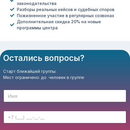
законодательства
Разборы реальных кейсов и судебных споров
Пожизненное участие в регулярных созвонах
Дополнительная скидка 20% на новые
программы центра
Остались вопросы?
Старт ближайшей группы:
Мест ограничено: до человек в группе
И
м
я
*
И
Т
м
е
я
к
И
с