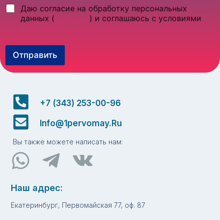
м
Ч
Даю согласие на обработку персональных
т
я
е
о
данных (
согласие
) и соглашаюсь с условиями
Ч
к
в
Политики обработки персональных данных
е
б
а
к
о
я
б
к
Отправить
с
о
с
т
к
ы
р
с
*
о
ы
к
а
+7 (343) 253-00-96
*
Info@1pervomay.ru
Вы также можете написать нам:
Наш адрес:
Екатеринбург, Первомайская 77, оф. 87