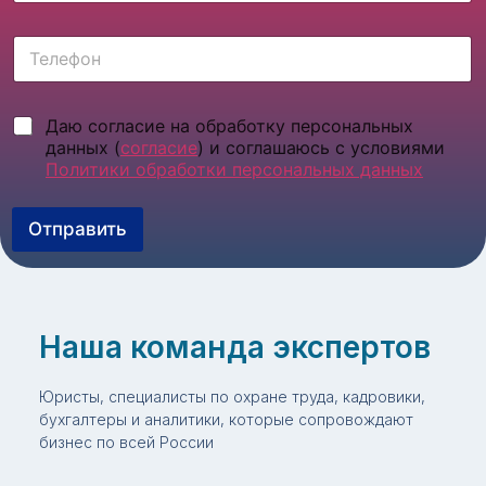
я
*
Т
е
к
с
Ч
Даю согласие на обработку персональных
т
е
о
данных (
согласие
) и соглашаюсь с условиями
к
в
Политики обработки персональных данных
б
а
о
я
к
Отправить
с
с
т
ы
р
*
о
к
а
Наша команда экспертов
*
Юристы, специалисты по охране труда, кадровики,
бухгалтеры и аналитики, которые сопровождают
бизнес по всей России