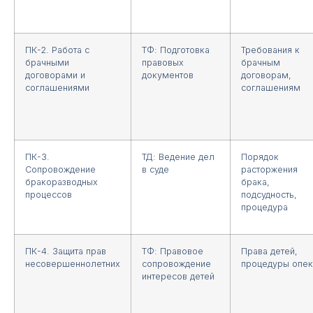
ПК-2. Работа с
ТФ: Подготовка
Требования к
брачными
правовых
брачным
договорами и
документов
договорам,
соглашениями
соглашениям
ПК-3.
ТД: Ведение дел
Порядок
Сопровождение
в суде
расторжения
бракоразводных
брака,
процессов
подсудность,
процедура
ПК-4. Защита прав
ТФ: Правовое
Права детей,
несовершеннолетних
сопровождение
процедуры опек
интересов детей