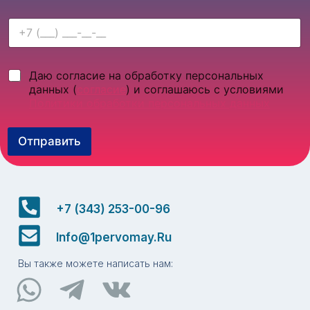
*
Т
е
к
с
*
Ч
Даю согласие на обработку персональных
т
*
е
о
данных (
согласие
) и соглашаюсь с условиями
*
к
в
Политики обработки персональных данных
б
а
о
я
к
Отправить
с
с
т
ы
р
*
о
к
а
+7 (343) 253-00-96
*
Info@1pervomay.ru
Вы также можете написать нам: