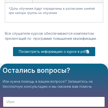
*Даты обучения будут определены в расписании занятий
при наборе группы на обучение
Все слушатели курсов обеспечиваются комплектом
презентаций по программе повышения квалификации.
Посмотреть информацию о курсе в pdf
Остались вопросы?
Или нужна помощь в вашем вопросе? Запишитесь на
бесплатную консультацию и мы сможем вам помочь
И
м
я